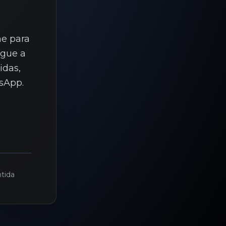
ne para
egue a
idas,
sApp.
tida