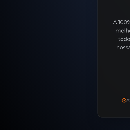
A 100%
melho
todo
noss
A