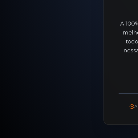
A 100%
melho
todo
noss
A