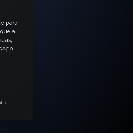
ne para
egue a
idas,
sApp.
tida